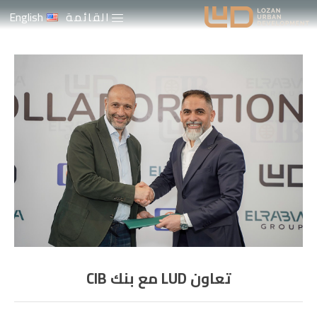
pinup casino
pinup
1 win
mosbet
القائمة
English
تعاون LUD مع بنك CIB