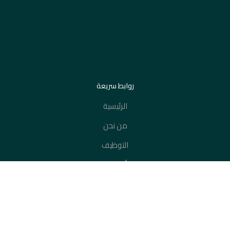
روابط سريعة
الرئيسية
من نحن
19153
سجل الآن
التوظيف
أتصل بنا
قم بزيارتنا
B3, 9A أرابيلا بلازا - القاهرة الجديدة - القاهرة -