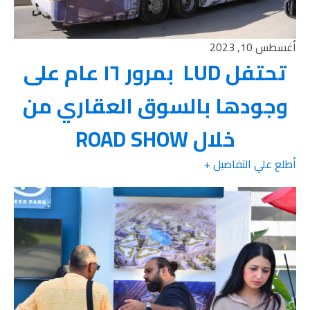
أغسطس 10, 2023
تحتفل LUD بمرور ١٦ عام على
وجودها بالسوق العقاري من
خلال ROAD SHOW
أطلع علي التفاصيل +