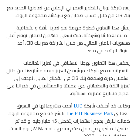
يسر شركة لوزان للتطوير العمراني الإعلان عن تعاونها الجديد مع
بنك CIB من خلال حساب ضمان مع شركائنا، مجموعة الربوة.
يمثل هذا التعاون خطوة مهمة نحو تعزيز الثقة والشفافية
المالية لعملائنا وشركائنا، حيث نسعى جاهدين لضمان توفير أعلى
مستويات الأمان المالي. من خلال الشراكة مع بنك CIB، أحد
البنوك الرائدة في مصر
يعكس هذا التعاون نهجنا الاستباقي في تعزيز التحالفات
الاستراتيجية مع شركاء موثوقين لتعزيز قيمة مشاريعنا. من خلال
استغلال خبرة وسمعة بنك CIB في القطاع المالي، نهدف إلى
تعزيز الثقة والاطمئنان لدى عملائنا والمستثمرين في قدراتنا على
تقديم مشاريع عقارية استثنائية.
وكانت قد أطلقت
شركة
LUD
أحدث مشروعاتها في السوق
العقاري
The Rift Business Park
بالشراكة مع مجموعة الربوة
كمالك للأرض بحجم استثمارات يتخطى 15 مليار جنيه. و قد تم
تدشين المشروع في حفل ضخم بفندق JW Marriott يوم السبت