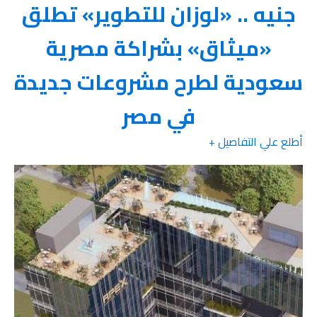
جنيه .. «لوزان للتطوير» تطلق
«ميثاق» بشراكة مصرية
سعودية لطرح مشروعات جديدة
في مصر
أطلع علي التفاصيل +