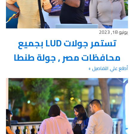
يونيو 18, 2023
تستمر جولات LUD بجميع
محافظات مصر , جولة طنطا
أطلع علي التفاصيل +